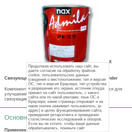
X
Продолжая использовать наш сайт, вы
даете согласие на обработку файлов
cookie, пользовательских данных
Связующий компонент - nax Admila Alpha 901 Binder
(сведения о местоположении; тип и версия
ОС; тип и версия Браузера; тип устройства
и разрешение его экрана; источник откуда
Компонент на основе акриловых смол. Используется для
пришел на сайт пользователь; с какого
улучшения адгезии между цветными пигментами и
сайта или по какой рекламе; язык ОС и
связующим в базовом покрытии.
Браузера; какие страницы открывает и на
какие кнопки нажимает пользователь; ip-
адрес) в целях функционирования сайта,
проведения ретаргетинга и проведения
Основные характеристики
статистических исследований и обзоров.
Если вы не хотите, чтобы ваши данные
обрабатывались, покиньте сайт
Применение: