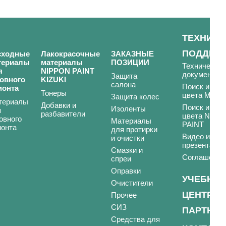
ТЕХНИЧЕ
ПОДДЕР
сходные
Лакокрасочные
ЗАКАЗНЫЕ
териалы
материалы
ПОЗИЦИИ
Техническая
я
NIPPON PAINT
документац
Защита
зовного
KIZUKI
салона
Поиск и под
монта
Тонеры
цвета MAR
Защита колес
териалы
Добавки и
Поиск и под
Изоленты
я
разбавители
цвета NIPP
овного
Материалы
PAINT
монта
для протирки
Видео и
и очистки
презентации
Смазки и
Соглашения
спреи
Оправки
УЧЕБНЫ
Очистители
ЦЕНТР
Прочее
СИЗ
ПАРТНЕ
Средства для