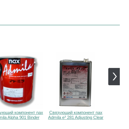
ующий компонент nax
Связующий компонент nax
Специаль
ila Alpha 901 Binder
Admila e³ 281 Adjusting Clear
Admil