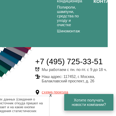
кондиционера
КОНТАК
Полироли,
шампуни,
средства по
уходу и
очистке
Шиномонтаж
+7 (495) 725-33-51
Мы работаем с пн. по пт. с 9 до 18 ч.
Наш адрес: 117452, г. Москва,
Балаклавский проспект, д. 26
схема проезда
X
их данных (сведения о
Хотите получать
Хотите получать
 источник откуда пришел на
новости компании?
новости компании?
ает и на какие кнопки
ведения статистических