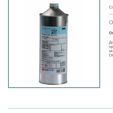
Сп
О
О
До
пр
ок
Об