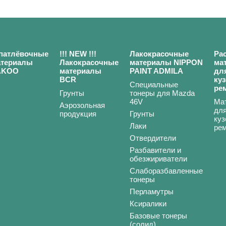
патлёвочные
!!! NEW !!!
Лакокрасочные
Ра
атериалы
Лакокрасочные
материалы NIPPON
ма
AKOO
материалы
PAINT ADMILA
дл
BCR
ку
Специальные
ре
Грунты
тонеры для Mazda
46V
Ма
Аэрозольная
дл
продукция
Грунты
куз
Лаки
ре
Отвердители
Разбавители и
обезжириватели
Слаборазбавленные
тонеры
Перламутры
Ксиралики
Базовые тонеры
(солид)