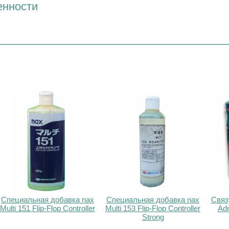
енности
Специальная добавка nax
Специальная добавка nax
Связ
Multi 151 Flip-Flop Controller
Multi 153 Flip-Flop Controller
Adm
Strong