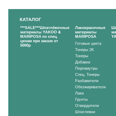
КАТАЛОГ
***SALE***Шпатлёвочные
Лакокрасочные
Ш
материалы YAKOO &
материалы
м
MARIPOSA по спец.
MARIPOSA
Y
ценам при заказе от
Готовые цвета
5000р
Тонеры 2K
Тонеры
Добавки
Перламутры
Спец. Тонеры
Разбавители
Обезжириватели
Лаки
Грунты
Отвердители
Шпатлевки