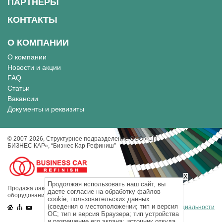
ПАРТНЕРЫ
КОНТАКТЫ
О КОМПАНИИ
О компании
Новости и акции
FAQ
Статьи
Вакансии
Документы и реквизиты
© 2007-2026, Cтруктурное подразделение ООО «СП
БИЗНЕС КАР», “Бизнес Кар Рефиниш”
X
Продолжая использовать наш сайт, вы
Продажа лакокрасочных материалов, инструментов и
даете согласие на обработку файлов
оборудования для кузовного ремонта.
cookie, пользовательских данных
(сведения о местоположении; тип и версия
Политика конфиденциальности
ОС; тип и версия Браузера; тип устройства
и разрешение его экрана; источник откуда