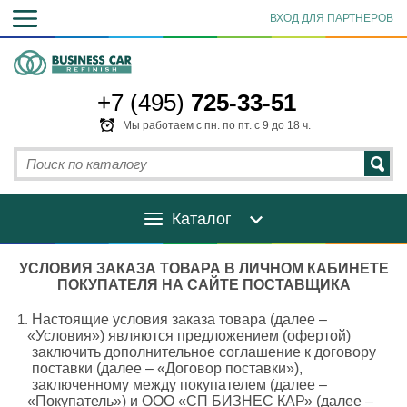
ВХОД ДЛЯ ПАРТНЕРОВ
+7 (495)
725-33-51
Мы работаем с пн. по пт. с 9 до 18 ч.
Каталог
УСЛОВИЯ ЗАКАЗА ТОВАРА В ЛИЧНОМ КАБИНЕТЕ
ПОКУПАТЕЛЯ НА САЙТЕ ПОСТАВЩИКА
Настоящие условия заказа товара
(далее
–
«Условия
») являются предложением
(офертой
)
заключить дополнительное соглашение к договору
поставки
(далее
–
«Договор
поставки»),
заключенному между покупателем
(далее
–
«Покупатель
») и ООО
«СП
БИЗНЕС КАР»
(далее
–