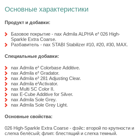
Основные характеристики
Продукт и добавки:
Базовое покрытие - nax Admila ALPHA e³ 026 High-
Sparkle Extra Coarse.
Разбавитель - nax STABI Stabilizer #10, #20, #30, MAX.
Специальные добавки:
nax Admila e³ Colorbase Additive.
nax Admila e³ Gradator.
nax Admila e³ 281 Adjusting Clear.
nax Admila e³Activator.
nax Multi SC Color II.
nax E-Cube Additive for Silver.
nax Admila Sole Grey.
nax Admila Sole Grey Light.
Основные свойства:
026 High-Sparkle Extra Coarse - фэйс: второй по крупности
и
слегка белёсый
;
флип: блестящий и слегка темный
.