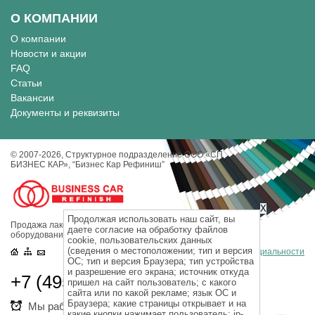
О КОМПАНИИ
О компании
Новости и акции
FAQ
Статьи
Вакансии
Документы и реквизиты
© 2007-2026, Cтруктурное подразделение ООО «СП
БИЗНЕС КАР», “Бизнес Кар Рефиниш”
X
Продолжая использовать наш сайт, вы
Продажа лакокрасочных материалов, инструментов и
даете согласие на обработку файлов
оборудования для кузовного ремонта.
cookie, пользовательских данных
(сведения о местоположении; тип и версия
Политика конфиденциальности
ОС; тип и версия Браузера; тип устройства
и разрешение его экрана; источник откуда
+7 (495) 725-33-51
пришел на сайт пользователь; с какого
сайта или по какой рекламе; язык ОС и
Браузера; какие страницы открывает и на
Мы работаем с пн. по пт. с 9 до 18 ч.
какие кнопки нажимает пользователь; ip-