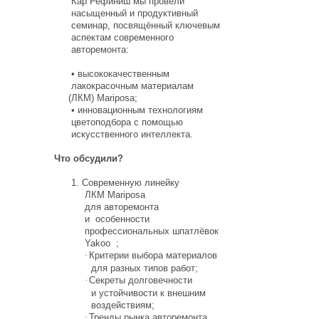
Кар Рефиниш мы провели
насыщенный и продуктивный
семинар, посвящённый
ключевым
аспектам современного
авторемонта:
•
высококачественным
лакокрасочным материалам
(ЛКМ
)
Mariposa
;
•
инновационным технологиям
цветоподбора с помощью
искусственного интеллекта.
Что обсудили?
1. Современную линейку
ЛКМ
Mariposa
для авторемонта
и
особенности
профессиональных шпатлёвок
Yakoo
;
·
Критерии выбора материалов
для разных типов работ;
·
Секреты долговечности
и устойчивости к внешним
воздействиям;
·
Тренды рынка авторемонта