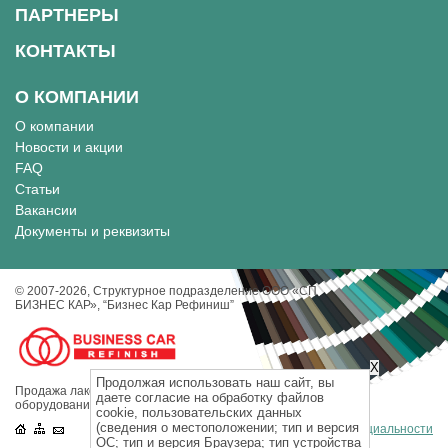
ПАРТНЕРЫ
КОНТАКТЫ
О КОМПАНИИ
О компании
Новости и акции
FAQ
Статьи
Вакансии
Документы и реквизиты
© 2007-2026, Cтруктурное подразделение ООО «СП
БИЗНЕС КАР», “Бизнес Кар Рефиниш”
X
Продолжая использовать наш сайт, вы
Продажа лакокрасочных материалов, инструментов и
даете согласие на обработку файлов
оборудования для кузовного ремонта.
cookie, пользовательских данных
(сведения о местоположении; тип и версия
Политика конфиденциальности
ОС; тип и версия Браузера; тип устройства