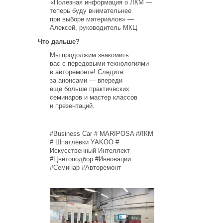
«Полезная
информация о ЛКМ —
теперь буду внимательнее
при
выборе материалов» —
Алексей, руководитель МКЦ
Что дальше?
Мы продолжим знакомить
вас с передовыми технологиями
в авторемонте! Следите
за анонсами — впереди
ещё больше практических
семинаров и мастер классов
и презентаций.
#
Business
Car
#
MARIPOSA
#ЛКМ
# Шпатлёвки
YAKOO
#
Искусственный Интеллект
#Цветоподбор #Инновации
#Семинар #Авторемонт